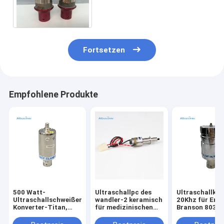
Ultraschallkonverter Dukane-
Wandler Substitue 500W-
1000W
Fortsetzen
Empfohlene Produkte
500 Watt-
Ultraschallpc des
Ultraschallkon
Ultraschallschweißens-
wandler-2 keramisch
20Khz für Ers
Konverter-Titan,
für medizinischen
Branson 803 
Aluminiummaterialien
Skalpell- und
verfügbar
optional
Weinsteinfreien