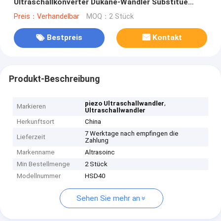
Ultraschallkonverter Dukane-Wandler Substitue
500W-1000W
Preis：Verhandelbar
MOQ：2 Stück
Bestpreis
Kontakt
Produkt-Beschreibung
,
piezo Ultraschallwandler
Markieren
Ultraschallwandler
Herkunftsort
China
7 Werktage nach empfingen die
Lieferzeit
Zahlung
Markenname
Altrasoinc
Min Bestellmenge
2 Stück
Modellnummer
HSD40
Sehen Sie mehr an