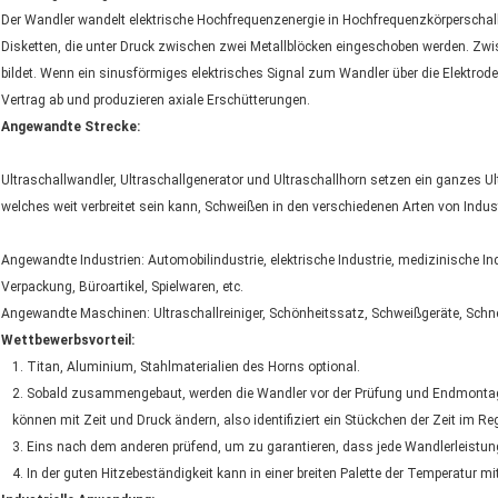
Der Wandler wandelt elektrische Hochfrequenzenergie in Hochfrequenzkörperschall
Disketten, die unter Druck zwischen zwei Metallblöcken eingeschoben werden. Zwisch
bildet. Wenn ein sinusförmiges elektrisches Signal zum Wandler über die Elektrode
Vertrag ab und produzieren axiale Erschütterungen.
Angewandte Strecke:
Ultraschallwandler, Ultraschallgenerator und Ultraschallhorn setzen ein ganzes Ul
welches weit verbreitet sein kann, Schweißen in den verschiedenen Arten von Indust
Angewandte Industrien: Automobilindustrie, elektrische Industrie, medizinische In
Verpackung, Büroartikel, Spielwaren, etc.
Angewandte Maschinen: Ultraschallreiniger, Schönheitssatz, Schweißgeräte, Schn
Wettbewerbsvorteil:
1. Titan, Aluminium, Stahlmaterialien des Horns optional.
2. Sobald zusammengebaut, werden die Wandler vor der Prüfung und Endmontage 
können mit Zeit und Druck ändern, also identifiziert ein Stückchen der Zeit im R
3. Eins nach dem anderen prüfend, um zu garantieren, dass jede Wandlerleistun
4. In der guten Hitzebeständigkeit kann in einer breiten Palette der Temperatur