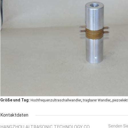
,
,
Größe und Tag:
Hochfrequenzultraschallwandler
tragbarer Wandler
piezoelekt
Kontaktdaten
Senden Sie
HANGZHOU ALTRASONIC TECHNOLOGY CO.,