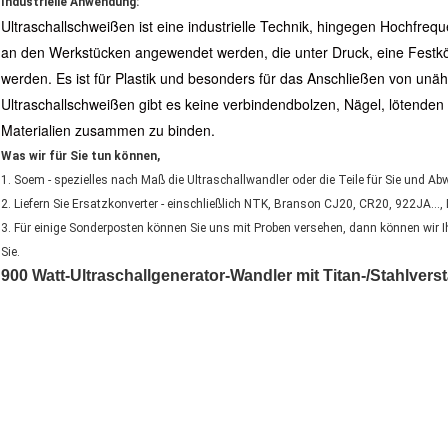
Industrielle Anwendung:
Ultraschallschweißen ist eine industrielle Technik, hingegen Hochfreq
an den Werkstücken angewendet werden, die unter Druck, eine Fest
werden. Es ist für Plastik und besonders für das Anschließen von unäh
Ultraschallschweißen gibt es keine verbindendbolzen, Nägel, lötenden M
Materialien zusammen zu binden.
Was wir für Sie tun können,
1. Soem - spezielles nach Maß die Ultraschallwandler oder die Teile für Sie und Abw
2. Liefern Sie Ersatzkonverter - einschließlich NTK, Branson CJ20, CR20, 922JA…,
3. Für einige Sonderposten können Sie uns mit Proben versehen, dann können wir 
Sie.
900 Watt-Ultraschallgenerator-Wandler mit Titan-/Stahlvers