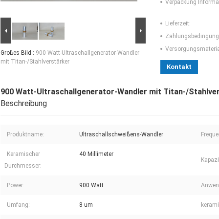
Verpackung Informa
Lieferzeit:
Zahlungsbedingung
Versorgungsmaterial
Großes Bild :
900 Watt-Ultraschallgenerator-Wandler
mit Titan-/Stahlverstärker
Kontakt
900 Watt-Ultraschallgenerator-Wandler mit Titan-/Stahlve
Beschreibung
Produktname:
Ultraschallschweißens-Wandler
Freque
Keramischer
40 Millimeter
Kapazi
Durchmesser:
Power:
900 Watt
Anwen
Umfang:
8 um
kerami