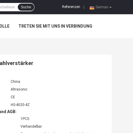
Referenzen
Suche
|
German
OLLE
TRETEN SIE MIT UNS IN VERBINDUNG
ahlverstärker
China
Altrasonic
CE
HS-4020-4Z
and AGB:
1PCS
Verhandelbar