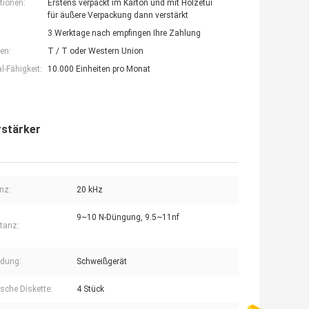
tionen:
Erstens verpackt im Karton und mit Holzetui
für äußere Verpackung dann verstärkt
3 Werktage nach empfingen Ihre Zahlung
en:
T / T oder Western Union
-Fähigkeit:
10.000 Einheiten pro Monat
rstärker
nz:
20 kHz
9~10 N-Düngung, 9.5~11nf
tanz:
dung:
Schweißgerät
sche Diskette:
4 Stück