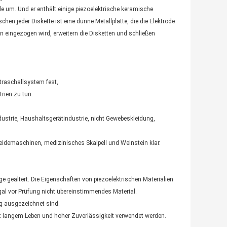
e um. Und er enthält einige piezoelektrische keramische
en jeder Diskette ist eine dünne Metallplatte, die die Elektrode
n eingezogen wird, erweitern die Disketten und schließen
traschallsystem fest,
rien zu tun.
dustrie, Haushaltsgerätindustrie, nicht Gewebeskleidung,
eidemaschinen, medizinisches Skalpell und Weinstein klar.
gealtert. Die Eigenschaften von piezoelektrischen Materialien
egal vor Prüfung nicht übereinstimmendes Material.
g ausgezeichnet sind.
 mit langem Leben und hoher Zuverlässigkeit verwendet werden.