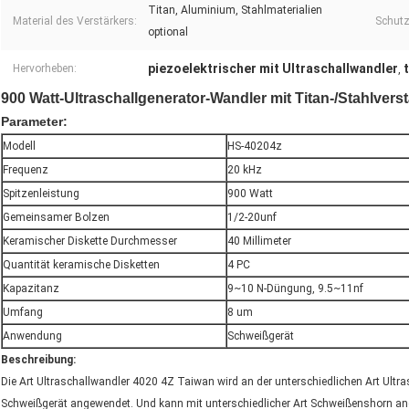
Titan, Aluminium, Stahlmaterialien
Material des Verstärkers:
Schut
optional
piezoelektrischer mit Ultraschallwandler
Hervorheben:
,
900 Watt-Ultraschallgenerator-Wandler mit Titan-/Stahlvers
Parameter:
Modell
HS-40204z
Frequenz
20 kHz
Spitzenleistung
900 Watt
Gemeinsamer Bolzen
1/2-20unf
Keramischer Diskette Durchmesser
40 Millimeter
Quantität keramische Disketten
4 PC
Kapazitanz
9~10 N-Düngung, 9.5~11nf
Umfang
8 um
Anwendung
Schweißgerät
Beschreibung:
Die Art Ultraschallwandler 4020 4Z Taiwan wird an der unterschiedlichen Art Ult
Schweißgerät angewendet. Und kann mit unterschiedlicher Art Schweißenshorn a