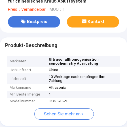
für chinesisches Kraut-Abluftsystem
Preis：Verhandelbar
MOQ：1
Bestpreis
Kontakt
Produkt-Beschreibung
,
Ultraschallhomogenisation
Markieren
sonochemistry Ausrüstung
Herkunftsort
China
10 Werktage nach empfingen Ihre
Lieferzeit
Zahlung
Markenname
Altrasonic
Min Bestellmenge
1
Modellnummer
HSS57B-ZB
Sehen Sie mehr an