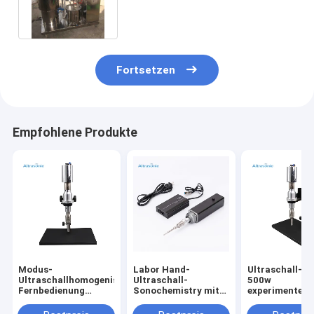
1500W für chinesisches Kraut-
Abluftsystem
Fortsetzen
Empfohlene Produkte
Modus-
Labor Hand-
Ultraschall-2
Ultraschallhomogenisierer-
Ultraschall-
500w
Fernbedienung
Sonochemistry mit
experimentelle
20kHz Digital
Titansonde
des Digital-M
Homogenisiere