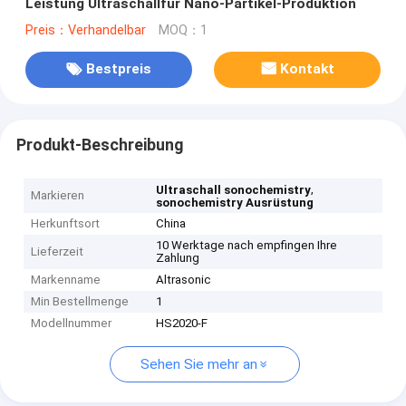
Leistung Ultraschallfür Nano-Partikel-Produktion
Preis：Verhandelbar
MOQ：1
Bestpreis
Kontakt
Produkt-Beschreibung
,
Ultraschall sonochemistry
Markieren
sonochemistry Ausrüstung
Herkunftsort
China
10 Werktage nach empfingen Ihre
Lieferzeit
Zahlung
Markenname
Altrasonic
Min Bestellmenge
1
Modellnummer
HS2020-F
Sehen Sie mehr an