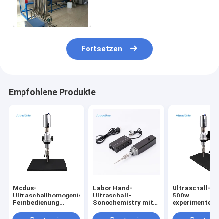
Leistung Ultraschallfür
Nano-Partikel-Produktion
Fortsetzen
Empfohlene Produkte
Modus-
Labor Hand-
Ultraschall-2
Ultraschallhomogenisierer-
Ultraschall-
500w
Fernbedienung
Sonochemistry mit
experimentelle
20kHz Digital
Titansonde
des Digital-M
Homogenisiere