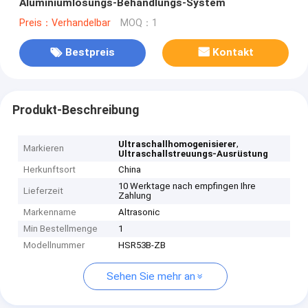
Aluminiumlösungs-Behandlungs-System
Preis：Verhandelbar
MOQ：1
Bestpreis
Kontakt
Produkt-Beschreibung
,
Ultraschallhomogenisierer
Markieren
Ultraschallstreuungs-Ausrüstung
Herkunftsort
China
10 Werktage nach empfingen Ihre
Lieferzeit
Zahlung
Markenname
Altrasonic
Min Bestellmenge
1
Modellnummer
HSR53B-ZB
Sehen Sie mehr an