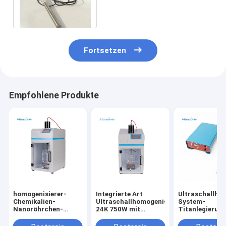
Aluminiumlösungs-
Behandlungs-System
Fortsetzen
Empfohlene Produkte
homogenisierer-
Integrierte Art
Ultraschallho
Chemikalien-
Ultraschallhomogenisierer
System-
Nanoröhrchen-
24K 750W mit
Titanlegierun
Produktion 24K
schalldichtem
Sonden-Touc
300W Ultraschallvon
Kasten
Screen 20kHz