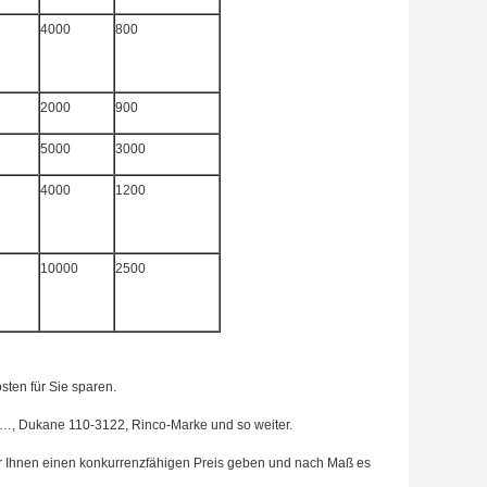
4000
800
2000
900
5000
3000
4000
1200
10000
2500
sten für Sie sparen.
A…, Dukane 110-3122, Rinco-Marke und so weiter.
r Ihnen einen konkurrenzfähigen Preis geben und nach Maß es