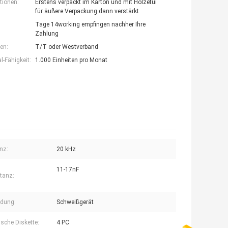
tionen:
Erstens verpackt im Karton und mit Holzetui
für äußere Verpackung dann verstärkt
Tage 14working empfingen nachher Ihre
Zahlung
en:
T/T oder Westverband
-Fähigkeit:
1.000 Einheiten pro Monat
nz:
20 kHz
11-17nF
tanz:
dung:
Schweißgerät
sche Diskette:
4 PC