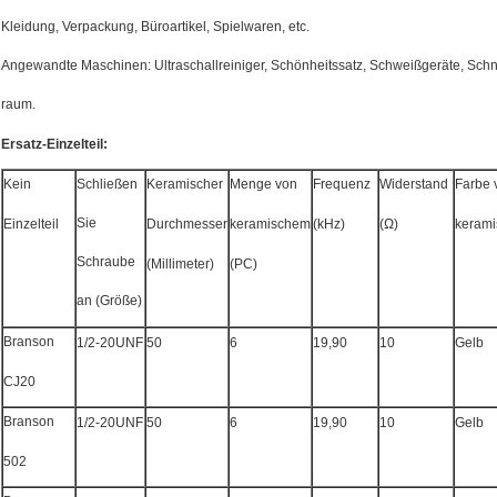
Kleidung, Verpackung, Büroartikel, Spielwaren, etc.
Angewandte Maschinen: Ultraschallreiniger, Schönheitssatz, Schweißgeräte, Schn
raum.
Ersatz-Einzelteil:
Kein
Schließen
Keramischer
Menge von
Frequenz
Widerstand
Farbe 
Sie
Einzelteil
Durchmesser
keramischem
(kHz)
(Ω)
keram
Schraube
(Millimeter)
(PC)
an (Größe)
Branson
1/2-20UNF
50
6
19,90
10
Gelb
CJ20
Branson
1/2-20UNF
50
6
19,90
10
Gelb
502