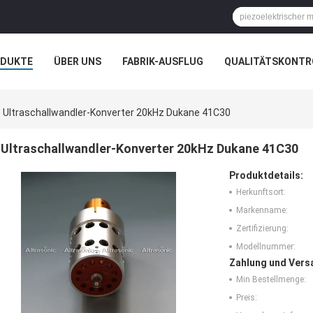
ODUKTE
ÜBER UNS
FABRIK-AUSFLUG
QUALITÄTSKONTR
N
FÄLLE
Ultraschallwandler-Konverter 20kHz Dukane 41C30
Ultraschallwandler-Konverter 20kHz Dukane 41C30
Produktdetails:
Herkunftsort:
Markenname:
Zertifizierung:
Modellnummer:
Zahlung und Vers
Min Bestellmenge:
Preis: