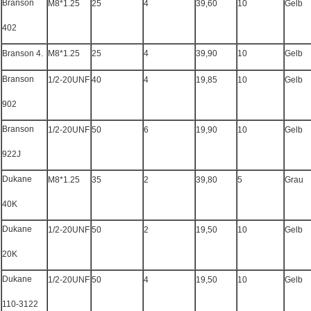
Branson
M8*1.25
25
4
39,60
10
Gelb
402
Branson 4.
M8*1.25
25
4
39,90
10
Gelb
Branson
1/2-20UNF
40
4
19,85
10
Gelb
902
Branson
1/2-20UNF
50
6
19,90
10
Gelb
922J
Dukane
M8*1.25
35
2
39,80
5
Grau
40K
Dukane
1/2-20UNF
50
2
19,50
10
Gelb
20K
Dukane
1/2-20UNF
50
4
19,50
10
Gelb
110-3122