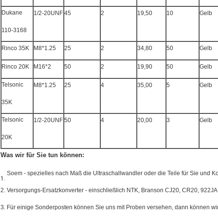
Dukane
1/2-20UNF
45
2
19,50
10
Gelb
110-3168
Rinco 35K
M8*1.25
25
2
34,80
50
Gelb
Rinco 20K
M16*2
50
2
19,90
50
Gelb
Telsonic
M8*1.25
25
4
35,00
5
Gelb
35K
Telsonic
1/2-20UNF
50
4
20,00
3
Gelb
20K
Was wir für Sie tun können:
Soem - spezielles nach Maß die Ultraschallwandler oder die Teile für Sie und Ko
1.
2. Versorgungs-Ersatzkonverter - einschließlich NTK, Branson CJ20, CR20, 922J
3. Für einige Sonderposten können Sie uns mit Proben versehen, dann können wi