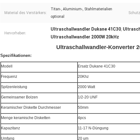
Titan-, Aluminium-, Stahlmaterialien
Material des Verstärkers:
Schut
optional
Ultraschallwandler Dukane 41C30
Ultrasc
,
Hervorheben:
Ultraschallwandler 2000W 20kHz
Ultraschallwandler-Konverter
Spezifikationen:
Modell
Ersatz Dukane 41C30
Frequenz
20Khz
Spitzenleistung
2000 Watt
Gemeinsamer Bolzen
1/2-20 UNF
Keramischer Diskette Durchmesser
50mm
Menge keramische Disketten
4pcs
Kapazitanz
11-17 N-Düngung
Umfang
20 um