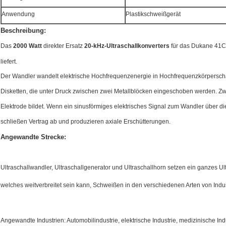
Anwendung
Plastikschweißgerät
Beschreibung:
Das
2000 Watt
direkter Ersatz
20-kHz-Ultraschallkonverters
für das Dukane 41C3
liefert.
Der Wandler wandelt elektrische Hochfrequenzenergie in Hochfrequenzkörperschal
Disketten, die unter Druck zwischen zwei Metallblöcken eingeschoben werden. Zwis
Elektrode bildet. Wenn ein sinusförmiges elektrisches Signal zum Wandler über di
schließen Vertrag ab und produzieren axiale Erschütterungen.
Angewandte Strecke:
Ultraschallwandler, Ultraschallgenerator und Ultraschallhorn setzen ein ganzes Ult
welches weitverbreitet sein kann, Schweißen in den verschiedenen Arten von Indus
Angewandte Industrien: Automobilindustrie, elektrische Industrie, medizinische In