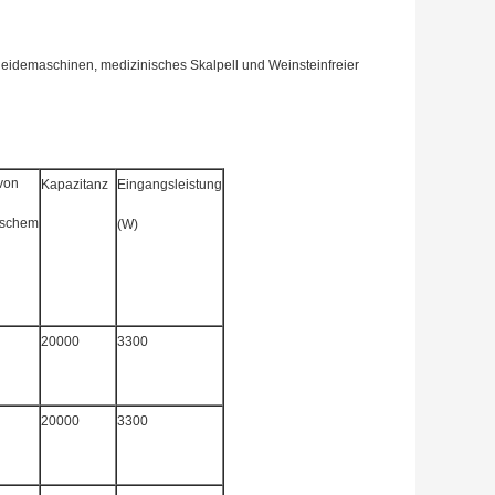
eidemaschinen, medizinisches Skalpell und Weinsteinfreier
von
Kapazitanz
Eingangsleistung
ischem
(W)
20000
3300
20000
3300