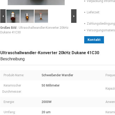
Verpackung Informa
Lieferzeit:
Zahlungsbedingung
Großes Bild :
Ultraschallwandler-Konverter 20kHz
Versorgungsmaterial
Dukane 41C30
Kontakt
Ultraschallwandler-Konverter 20kHz Dukane 41C30
Beschreibung
Produkt-Name:
Schweißender Wandler
Freque
Keramischer
50 Millimeter
Kapazi
Durchmesser:
Energie:
2000W
Anwen
Umfang:
20 um
Kerami