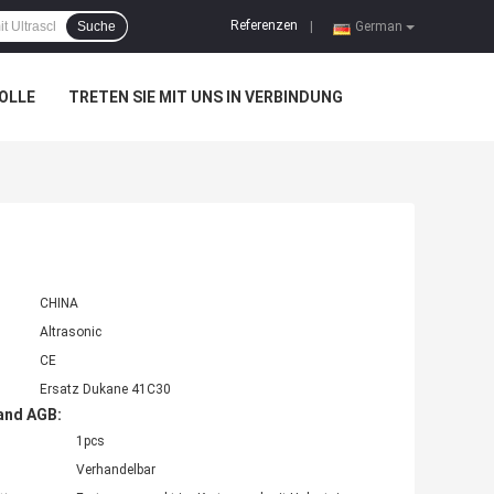
Referenzen
Suche
|
German
OLLE
TRETEN SIE MIT UNS IN VERBINDUNG
CHINA
Altrasonic
CE
Ersatz Dukane 41C30
and AGB:
1pcs
Verhandelbar