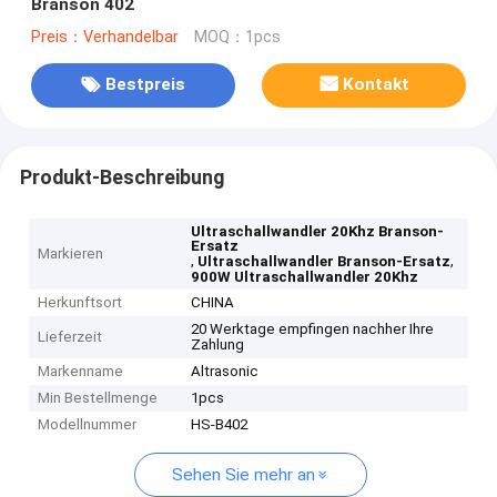
Branson 402
Preis：Verhandelbar
MOQ：1pcs
Bestpreis
Kontakt
Produkt-Beschreibung
Ultraschallwandler 20Khz Branson-
Ersatz
Markieren
,
,
Ultraschallwandler Branson-Ersatz
900W Ultraschallwandler 20Khz
Herkunftsort
CHINA
20 Werktage empfingen nachher Ihre
Lieferzeit
Zahlung
Markenname
Altrasonic
Min Bestellmenge
1pcs
Modellnummer
HS-B402
Sehen Sie mehr an