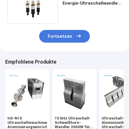
Energie-Ultraschallwandler
Branson 402
Fortsetzen
Empfohlene Produkte
HS-N15
15 kHz Ultraschall-
Ultraschall-
Ultraschallmaschinen-
Schweißhorn-
Aluminiumhorn
Atomisierungseinrichtung
Wandler 2600W für
Ultraschall-