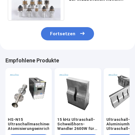
Temperatur Ultraschall/2
20UNF
Fortsetzen
Empfohlene Produkte
HS-N15
15 kHz Ultraschall-
Ultraschall-
Ultraschallmaschinen-
Schweißhorn-
Aluminiumhorn
Atomisierungseinrichtung
Wandler 2600W für
Ultraschall-
Maskenschweißen
Plastikschwei