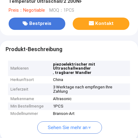
Temperatur Ultraschall/2 20UNF
Preis：Negotiable
MOQ：1PCS
Bestpreis
Kontakt
Produkt-Beschreibung
piezoelektrischer mit
Markieren
Ultraschallwandler
,
tragbarer Wandler
Herkunftsort
China
3 Werktage nach empfingen Ihre
Lieferzeit
Zahlung
Markenname
Altrasonic
Min Bestellmenge
1PCS
Modellnummer
Branson-Art
Sehen Sie mehr an